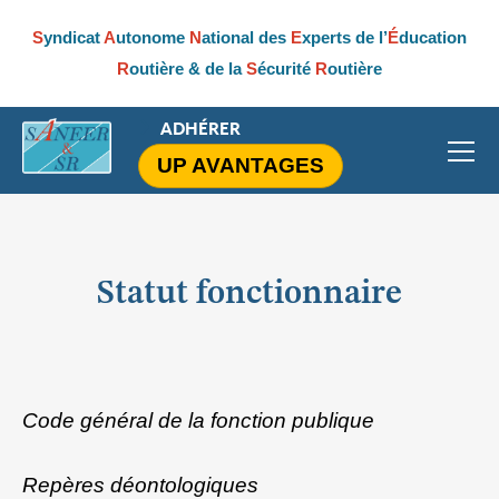
S
yndicat
A
utonome
N
ational des
E
xperts de l’
É
ducation
R
outière & de la
S
écurité
R
outière
ADHÉRER
UP AVANTAGES
Statut fonctionnaire
Code général de la fonction publique
Repères déontologiques