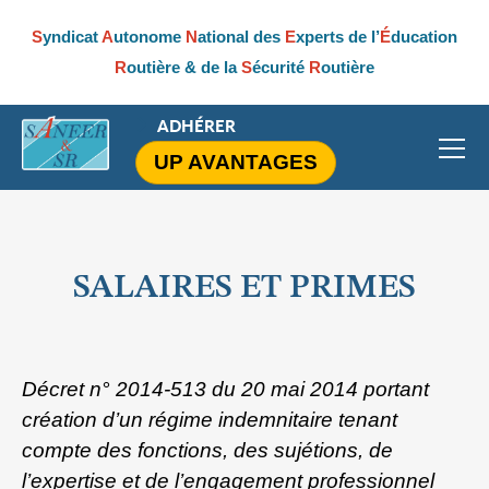
S
yndicat
A
utonome
N
ational des
E
xperts de l’
É
ducation
R
outière & de la
S
écurité
R
outière
ADHÉRER
UP AVANTAGES
SALAIRES ET PRIMES
Décret n° 2014-513 du 20 mai 2014 portant
création d’un régime indemnitaire tenant
compte des fonctions, des sujétions, de
l’expertise et de l’engagement professionnel