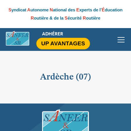
S
yndicat
A
utonome
N
ational des
E
xperts de l’
É
ducation
R
outière & de la
S
écurité
R
outière
ADHÉRER
UP AVANTAGES
Ardèche (07)