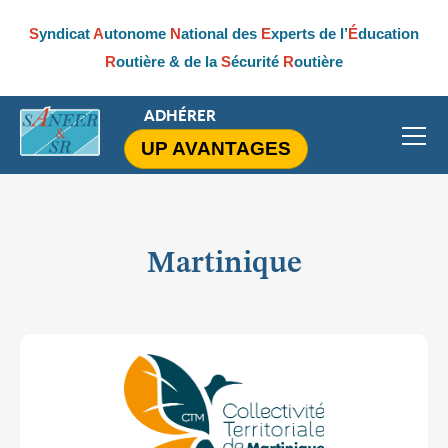
S
yndicat
A
utonome
N
ational des
E
xperts de l’
É
ducation
R
outière & de la
S
écurité
R
outière
ADHÉRER
UP AVANTAGES
Martinique