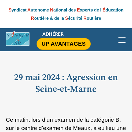
S
yndicat
A
utonome
N
ational des
E
xperts de l’
É
ducation
R
outière & de la
S
écurité
R
outière
ADHÉRER
UP AVANTAGES
29 mai 2024 : Agression en
Seine-et-Marne
Ce matin, lors d’un examen de la catégorie B,
sur le centre d’examen de Meaux, a eu lieu une