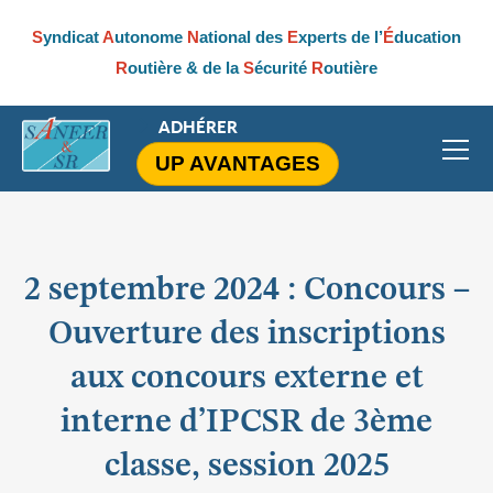
S
yndicat
A
utonome
N
ational des
E
xperts de l’
É
ducation
R
outière & de la
S
écurité
R
outière
ADHÉRER
UP AVANTAGES
2 septembre 2024 : Concours –
Ouverture des inscriptions
aux concours externe et
interne d’IPCSR de 3ème
classe, session 2025