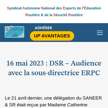
S
yndicat
A
utonome
N
ational des
E
xperts de l’
É
ducation
R
outière & de la
S
écurité
R
outière
ADHÉRER
UP AVANTAGES
16 mai 2023 : DSR – Audience
avec la sous-directrice ERPC
Le 21 avril dernier, une délégation du SANEER
& SR était reçue par Madame Catherine